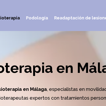
sioterapia
Podología
Readaptación de lesion
ioterapia en Má
isioterapia en Málaga
, especialistas en movilida
ioterapeutas expertos con tratamientos person