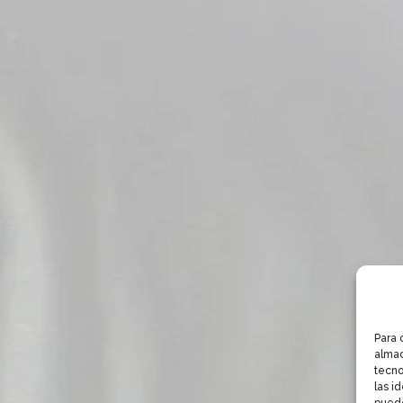
Para 
almac
tecno
las i
puede